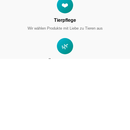
❤️
Tierpflege
Wir wählen Produkte mit Liebe zu Tieren aus
🌿
Öko-Materialien
Natürliche und umweltfreundliche Materialien
What Our Customers Say
Trusted by pet lovers across Europe 🇪🇺