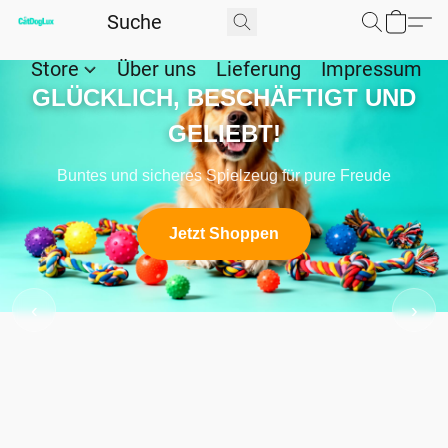
Store
Über uns
Lieferung
Impressum
GESUNDE, NAHRHAFTE
MAHLZEITEN!
Natürliches Futter aus besten Zutaten
Jetzt Shoppen
‹
›